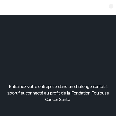
Aller
au
Qui sommes-nous ?
Comment participer ?
Comment ça fonctionne ?
Contactez-nous
contenu
Entrainez votre entreprise dans un challenge caritatif,
sportif et connecté au profit de la Fondation Toulouse
Cancer Santé